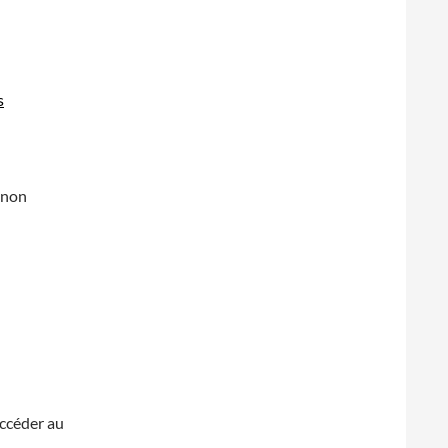
s
onon
ccéder au