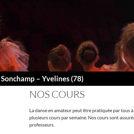
 Sonchamp – Yvelines (78)
NOS COURS
La danse en amateur peut être pratiquée par tous à
plusieurs cours par semaine. Nos cours sont assuré
professeurs.