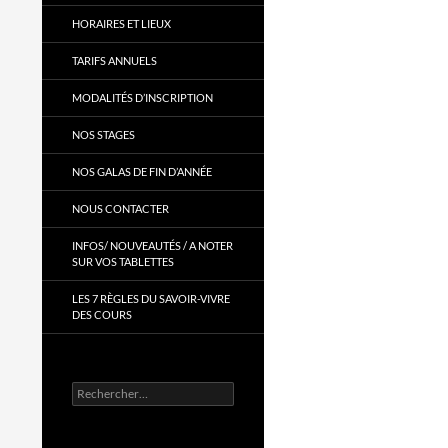
HORAIRES ET LIEUX
TARIFS ANNUELS
MODALITÉS D’INSCRIPTION
NOS STAGES
NOS GALAS DE FIN D’ANNÉE
NOUS CONTACTER
INFOS/ NOUVEAUTÉS / A NOTER
SUR VOS TABLETTES
LES 7 RÈGLES DU SAVOIR-VIVRE
DES COURS
Rechercher :