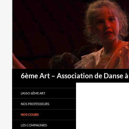
Aller
au
contenu
Recherche
6ème Art – Association de Danse à
L’ASSO 6ÈME ART
NOS PROFESSEURS
NOS COURS
LES COMPAGNIES