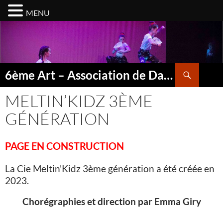
MENU
Aller
au
contenu
Recherche
6ème Art – Association de Danse à Sonchamp – Yvelines (78)
MELTIN’KIDZ 3ÈME
GÉNÉRATION
PAGE EN CONSTRUCTION
La Cie Meltin'Kidz 3ème génération a été créée en
2023.
Chorégraphies et direction par Emma Giry